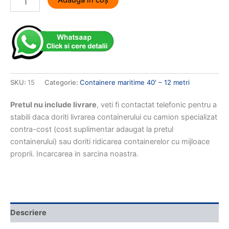
Adaugă în coș
Container
maritim
40'
-
12
metri
nou
SKU:
15
Categorie:
Containere maritime 40′ – 12 metri
Pretul nu include livrare
, veti fi contactat telefonic pentru a
stabili daca doriti livrarea containerului cu camion specializat
contra-cost (cost suplimentar adaugat la pretul
containerului) sau doriti ridicarea containerelor cu mijloace
proprii. Incarcarea in sarcina noastra.
Descriere