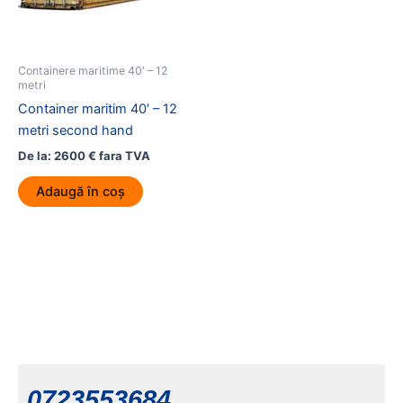
Containere maritime 40′ – 12
metri
Container maritim 40′ – 12
metri second hand
De la:
2600
€
fara TVA
Adaugă în coș
0723553684