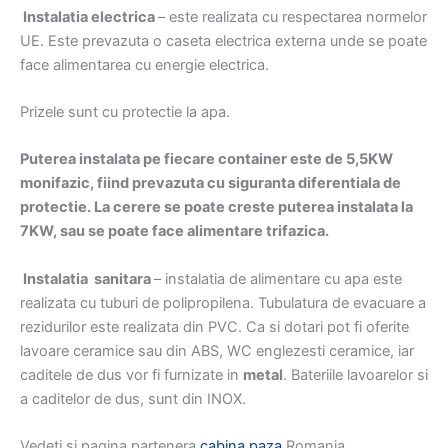
Instalatia electrica
– este realizata cu respectarea normelor
UE. Este prevazuta o caseta electrica externa unde se poate
face alimentarea cu energie electrica.
Prizele sunt cu protectie la apa.
Puterea instalata pe fiecare container este de 5,5KW
monifazic, fiind prevazuta cu siguranta diferentiala de
protectie. La cerere se poate creste puterea instalata la
7KW, sau se poate face alimentare trifazica.
Instalatia sanitara
– instalatia de alimentare cu apa este
realizata cu tuburi de polipropilena. Tubulatura de evacuare a
rezidurilor este realizata din PVC. Ca si dotari pot fi oferite
lavoare ceramice sau din ABS, WC englezesti ceramice, iar
caditele de dus vor fi furnizate in
metal
. Bateriile lavoarelor si
a caditelor de dus, sunt din INOX.
Vedeti si pagina partenera
cabina paza
Romania.