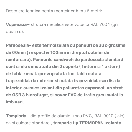
Descriere tehnica pentru container birou 5 metri:
Vopseaua
– strutura metalica este vopsita RAL 7004 (gri
deschis).
Pardoseala–
este termoizolata cu panouri ce au o grosime
de 60mm ( respectiv 100mm in dreptul cutelor de
ramforsare). Panourile sandwich de pardoseala standard
sunt si ele constituite din 2 suporti ( 1intern si 1 extern)
de tabla zincata prevopsita la foc, tabla cutata
trapezoidala la exterior si cutata trapezoidala sau lisa la
interior, cu miez izolant din poliuretan expandat, un strat
de OSB 3 hidrofugat, si covor PVC de trafic greu sudat la
imbinari.
Tamplaria
– din profile de aluminiu sau PVC, RAL 9010 ( alb)
ca si culoare standard.,
tamparie tip TERMOPAN izolanta