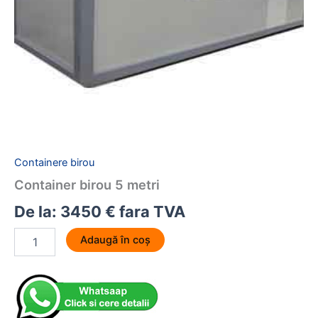
Containere birou
Container birou 5 metri
De la:
3450
€
fara TVA
Cantitate
Adaugă în coș
Container
birou
5
metri