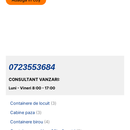
Adaugă în coș
0723553684
CONSULTANT VANZARI:
Luni - Vineri 8:00 - 17:00
3
Containere de locuit
3
p
3
Cabine paza
3
r
p
o
4
Containere birou
4
r
d
p