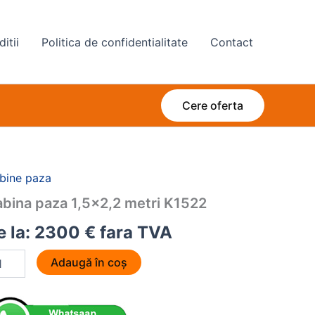
itii
Politica de confidentialitate
Contact
Cere oferta
bine paza
bina paza 1,5×2,2 metri K1522
 la:
2300
€
fara TVA
titate
Adaugă în coș
bina
za
x2,2
ri