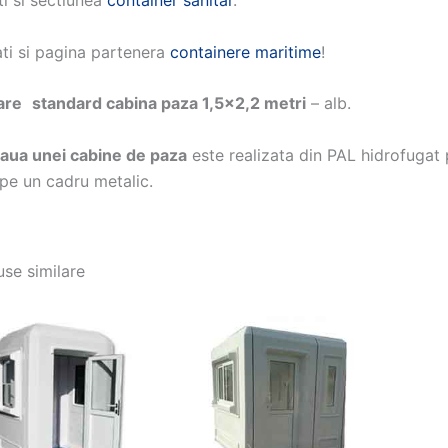
i si sectiunea
container sanitar
.
ati si pagina partenera
containere maritime
!
are
standard cabina paza 1,5×2,2 metri
– alb.
aua unei cabine de paza
este realizata din PAL hidrofugat 
 pe un cadru metalic.
se similare