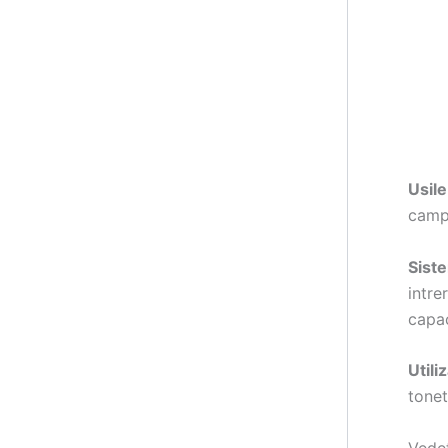
Usile
camp 
Siste
intre
capac
Utili
tonet