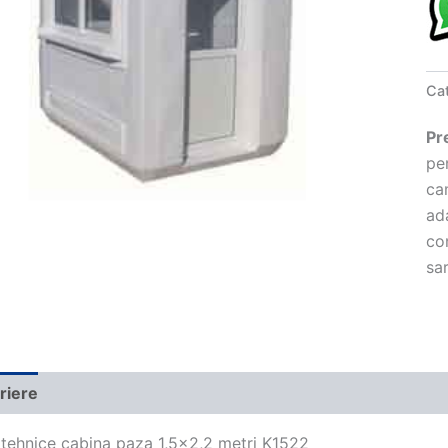
K1
Ca
Pr
pen
ca
ada
co
sa
riere
tehnice cabina paza 1,5×2,2 metri K1522