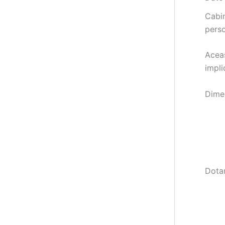
Cabin
perso
Aceas
impli
Dime
Dotar