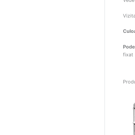
Vedet
Vizit
Culo
Pode
fixat
Produ