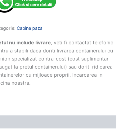
522
tegorie:
Cabine paza
etul nu include livrare
, veti fi contactat telefonic
tru a stabili daca doriti livrarea containerului cu
mion specializat contra-cost (cost suplimentar
ugat la pretul containerului) sau doriti ridicarea
ntainerelor cu mijloace proprii. Incarcarea in
rcina noastra.