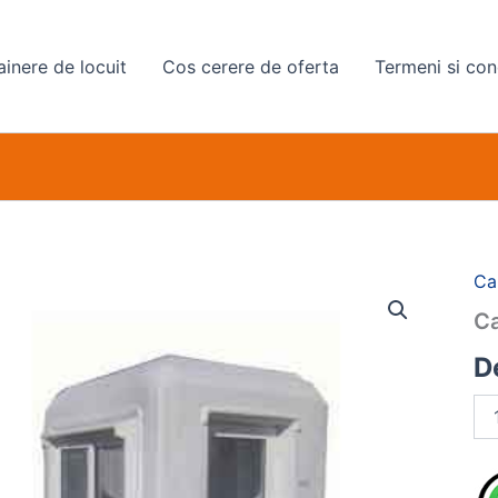
inere de locuit
Cos cerere de oferta
Termeni si cond
Ca
Ca
De
Can
Ca
pa
1,5
met