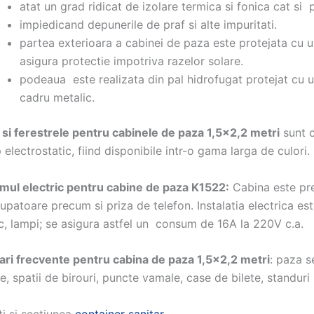
atat un grad ridicat de izolare termica si fonica cat si 
impiedicand depunerile de praf si alte impuritati.
partea exterioara a cabinei de paza este protejata cu u
asigura protectie impotriva razelor solare.
podeaua este realizata din pal hidrofugat protejat cu un
cadru metalic.
 si ferestrele pentru
cabinele de paza 1,5×2,2 metri
sunt c
electrostatic, fiind disponibile intr-o gama larga de culor
mul electric pentru
cabine de paza K1522:
Cabina este pre
rupatoare precum si priza de telefon. Instalatia electrica es
, lampi; se asigura astfel un consum de 16A la 220V c.a.
zari frecvente pentru cabina de paza 1,5×2,2 metri
: paza s
e, spatii de birouri, puncte vamale, case de bilete, standuri 