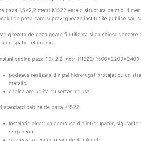
a paza 1,5×2,2 metri K1522 este o structura de mici dimens
nalul de paza care supravegheaza institutiile publice sau se
ta ghereta de paza poate fi utilizata si ca chiosc vanzare pr
ca un spatiu relativ mic.
nsiuni cabina paza 1,5×2,2 metri K1522: 1500x2200x2400
podeaua realizata din pal hidrofugat protejat cu un str
metalic.
cabina are polita cu sertar inclusa.
i standard cabine de paza K1522:
Instalatie electrica compusa din:intrerupator, siguranta
corp neon.
o fereastra fixa cu geam de 4 milimetri.