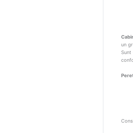
Cabi
un gr
Sunt 
confo
Peret
Const