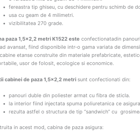
fereastra tip ghiseu, cu deschidere pentru schimb de d
usa cu geam de 4 milimetri.
vizibilitatea 270 grade.
na paza 1,5×2,2 metri K1522 este
confectionatadin panouri 
ad avansat, fiind disponibile intr-o gama variata de dimensiu
cabine etanse construite din materiale prefabricate, estetic
rtabile, usor de folosit, ecologice si economice.
ii cabinei de paza 1,5×2,2 metri
sunt confectionati din:
panouri duble din poliester armat cu fibra de sticla.
la interior fiind injectata spuma poliuretanica ce asigura
rezulta astfel o structura de tip “sandwich” cu grosi
ruita in acest mod, cabina de paza asigura: